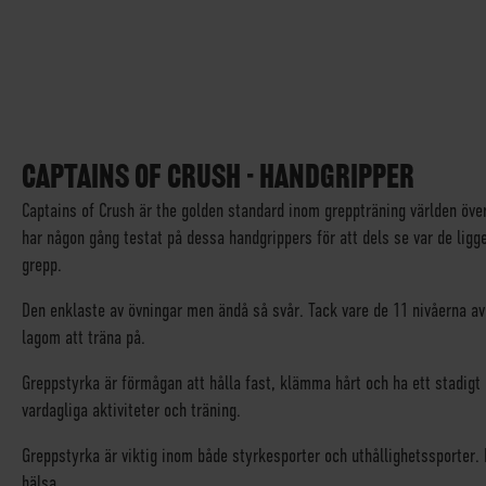
SKIP
TO
THE
CAPTAINS OF CRUSH - HANDGRIPPER
BEGINNING
Captains of Crush är the golden standard inom greppträning världen öve
OF
har någon gång testat på dessa handgrippers för att dels se var de ligger
THE
IMAGES
grepp.
GALLERY
Den enklaste av övningar men ändå så svår. Tack vare de 11 nivåerna av 
lagom att träna på.
Greppstyrka är förmågan att hålla fast, klämma hårt och ha ett stadig
vardagliga aktiviteter och träning.
Greppstyrka är viktig inom både styrkesporter och uthållighetssporter.
hälsa.