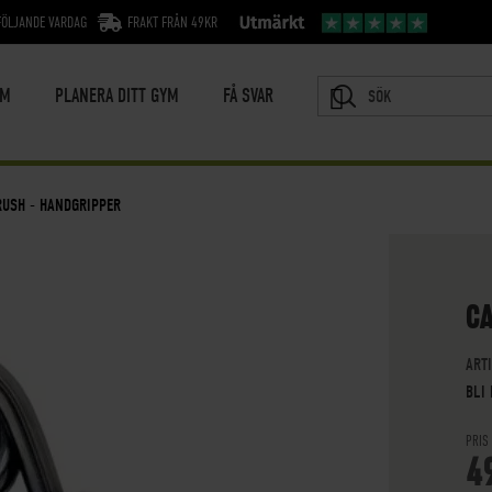
FÖLJANDE VARDAG
FRAKT FRÅN 49KR
YM
PLANERA DITT GYM
FÅ SVAR
SÖK
RUSH - HANDGRIPPER
CA
ART
BLI
PRIS
4