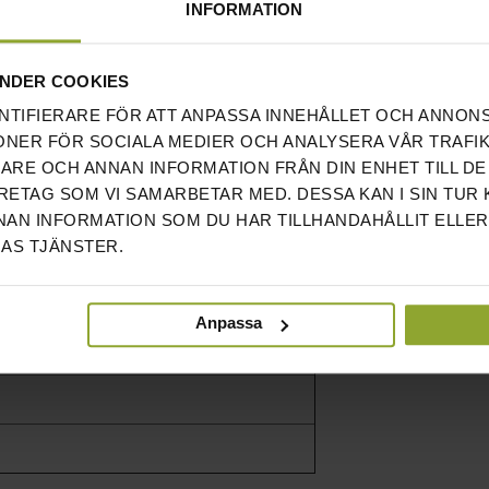
INFORMATION
BÖRJA VARA FÖRSIKTIG NÄR DU SKAKAR HAND MED
NDER COOKIES
INÄRT GREPP (286 PERSONER I VÄRLDEN SOM
NTIFIERARE FÖR ATT ANPASSA INNEHÅLLET OCH ANNON
T KLARAT ATT STÄNGA DENNA)
ONER FÖR SOCIALA MEDIER OCH ANALYSERA VÅR TRAFIK
RARE OCH ANNAN INFORMATION FRÅN DIN ENHET TILL DE
T ABSOLUTA TOPPEN.
ETAG SOM VI SAMARBETAR MED. DESSA KAN I SIN TUR
AN INFORMATION SOM DU HAR TILLHANDAHÅLLIT ELLER
ARA EN HANDFULL MÄNNISKOR I VÄRLDEN HAR
AS TJÄNSTER.
NNA (ENDAST 5 PERSONER I HELA VÄRLDEN SOM HAR
TÄNGA DENNA, VARAV DEN SENASTE VAR MAGNUS
ON 2004)
Anpassa