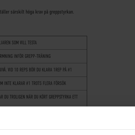
äller särskilt höga krav på greppstyrkan.
JAREN SOM VILL TESTA
RMNING INFÖR GREPP-TRÄNING
IVÅ. VID 10 REPS BÖR DU KLARA 1REP PÅ #1
OM INTE KLARAR #1 TROTS FLERA FÖRSÖK
AR DU TROLIGEN NÄR DU KÖRT GREPPSTYRKA ETT
R 5 REPS MED #1 BÖR DU KLARA DENNA
KTIGT BRA GREPPSTYRKA