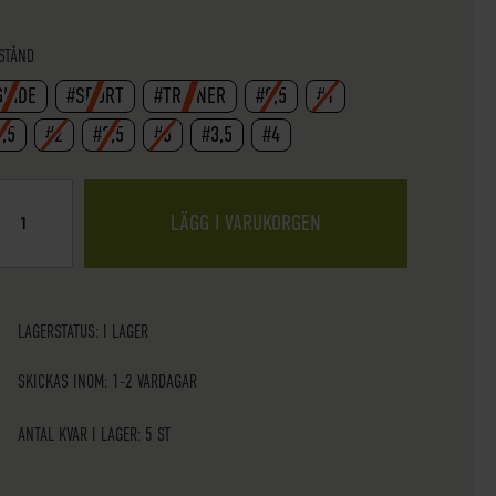
STÅND
GUIDE
#SPORT
#TRAINER
#0,5
#1
1,5
#2
#2,5
#3
#3,5
#4
LÄGG I VARUKORGEN
LAGERSTATUS:
I LAGER
SKICKAS INOM: 1-2 VARDAGAR
ANTAL KVAR I LAGER: 5 ST