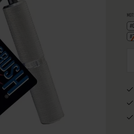
MOT
#
#