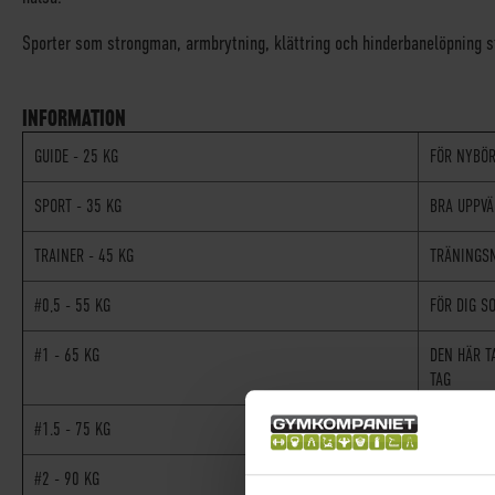
Sporter som strongman, armbrytning, klättring och hinderbanelöpning st
INFORMATION
GUIDE - 25 KG
FÖR NYBÖR
SPORT - 35 KG
BRA UPPVÄ
TRAINER - 45 KG
TRÄNINGSN
#0,5 - 55 KG
FÖR DIG S
#1 - 65 KG
DEN HÄR T
TAG
#1.5 - 75 KG
NÄR DU GÖ
#2 - 90 KG
GRYMT. RI