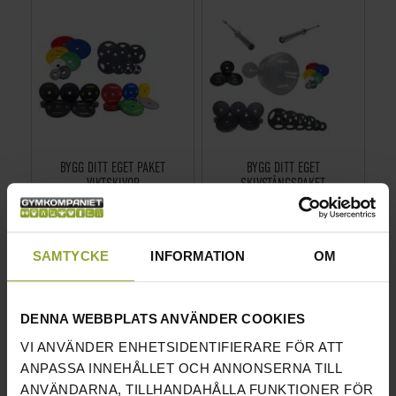
BYGG DITT EGET PAKET
BYGG DITT EGET
VIKTSKIVOR
SKIVSTÅNGSPAKET
PRIS INKL.MOMS
PRIS INKL.MOMS
114 KR
114 KR
118 KR
118 KR
SAMTYCKE
INFORMATION
OM
DENNA WEBBPLATS ANVÄNDER COOKIES
VI ANVÄNDER ENHETSIDENTIFIERARE FÖR ATT
ANPASSA INNEHÅLLET OCH ANNONSERNA TILL
ANVÄNDARNA, TILLHANDAHÅLLA FUNKTIONER FÖR