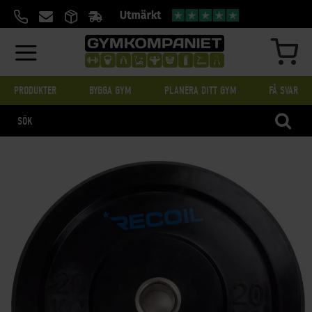
HOPPA
TILL
INNEHÅLL
MIN
PRODUKTER
BYGGA GYM
PLANERA DITT GYM
FÅ SVAR
SÖK
SKIP
TO
THE
END
OF
THE
IMAGES
GALLERY