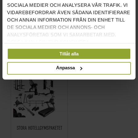
SOCIALA MEDIER OCH ANALYSERA VÅR TRAFIK. VI
VIDAREBEFORDRAR ÄVEN SÅDANA IDENTIFIERARE
OCH ANNAN INFORMATION FRÅN DIN ENHET TILL
BYGG DITT EGET STYRKEPAKET
STORA FÖRETAGSPAKETET
DE SOCIALA MEDIER OCH ANNONS- OCH
ANALYSFÖRETAG SOM VI SAMARBETAR MED.
DESSA KAN I SIN TUR KOMBINERA
PRIS INKL.MOMS
PRIS INKL.MOMS
114 KR
190 050 KR
INFORMATIONEN MED ANNAN INFORMATION SOM
118 KR
Tillåt alla
DU HAR TILLHANDAHÅLLIT ELLER SOM DE HAR
SAMLAT IN NÄR DU HAR ANVÄNT DERAS
Anpassa
TJÄNSTER.
STORA HOTELLGYMSPAKETET