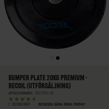
SKIP
TO
THE
BUMPER PLATE 20KG PREMIUM -
BEGINNING
RECOIL (UTFÖRSÄLJNING)
OF
THE
ARTIKELNUMMER
REC13024-20
IMAGES
BETYG:
GALLERY
5
5
OUT OF
STARS
2
RECENSIONER
RECENSERA GÄRNA DENNA PRODUKT