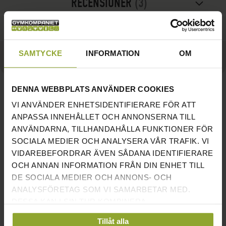
RECENSIONER
3
FRÅGOR
SAMTYCKE
INFORMATION
OM
ÖNSKA
JÄMFÖR
DENNA WEBBPLATS ANVÄNDER COOKIES
VI ANVÄNDER ENHETSIDENTIFIERARE FÖR ATT
MASTER FITNESS BOXNINGSSÄCK
ANPASSA INNEHÅLLET OCH ANNONSERNA TILL
35KG SVART
ANVÄNDARNA, TILLHANDAHÅLLA FUNKTIONER FÖR
SOCIALA MEDIER OCH ANALYSERA VÅR TRAFIK. VI
En mycket prisvärd boxningssäck från Master Fitness.
VIDAREBEFORDRAR ÄVEN SÅDANA IDENTIFIERARE
Väger 35kg och kommer i slitstarkt konstläder för tuff
OCH ANNAN INFORMATION FRÅN DIN ENHET TILL
användning.
DE SOCIALA MEDIER OCH ANNONS- OCH
ANALYSFÖRETAG SOM VI SAMARBETAR MED.
Boxningen har snabbt gjort sitt intåg på gymmen som en
DESSA KAN I SIN TUR KOMBINERA
uppskattad träningsform och med denna boxningssäck
INFORMATIONEN MED ANNAN INFORMATION SOM
Tillåt alla
öppnar du upp för många timmars svettig och härlig
DU HAR TILLHANDAHÅLLIT ELLER SOM DE HAR