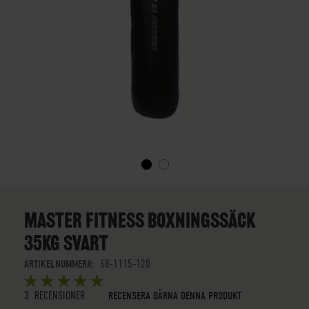
SKIP
TO
THE
MASTER FITNESS BOXNINGSSÄCK
BEGINNING
35KG SVART
OF
THE
ARTIKELNUMMER
68-1115-120
IMAGES
BETYG:
GALLERY
5
5
OUT OF
STARS
3
RECENSIONER
RECENSERA GÄRNA DENNA PRODUKT