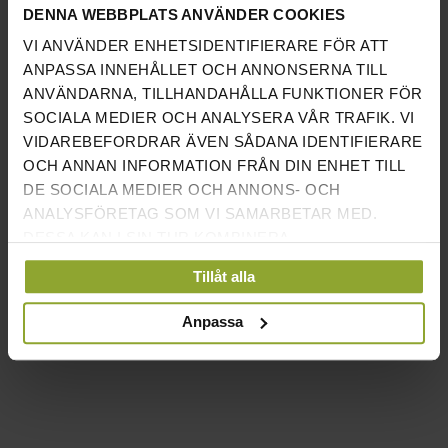
DENNA WEBBPLATS ANVÄNDER COOKIES
VI ANVÄNDER ENHETSIDENTIFIERARE FÖR ATT
Share on Facebook
Share on LinkedIn
ANPASSA INNEHÅLLET OCH ANNONSERNA TILL
ANVÄNDARNA, TILLHANDAHÅLLA FUNKTIONER FÖR
SOCIALA MEDIER OCH ANALYSERA VÅR TRAFIK. VI
VIDAREBEFORDRAR ÄVEN SÅDANA IDENTIFIERARE
OCH ANNAN INFORMATION FRÅN DIN ENHET TILL
FÖREGÅENDE
NÄSTA
DE SOCIALA MEDIER OCH ANNONS- OCH
GYMGOLV I HEMMAGYM
ETT LITE STÖRRE HEMMAGYM - INSPIRATION!
ANALYSFÖRETAG SOM VI SAMARBETAR MED.
DESSA KAN I SIN TUR KOMBINERA
INFORMATIONEN MED ANNAN INFORMATION SOM
Tillåt alla
DU HAR TILLHANDAHÅLLIT ELLER SOM DE HAR
SAMLAT IN NÄR DU HAR ANVÄNT DERAS
Anpassa
TJÄNSTER.