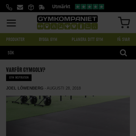
HOPPA
TILL
INNEHÅLL
MIN
PRODUKTER
BYGGA GYM
PLANERA DITT GYM
FÅ SVAR
SÖK
VARFÖR GYMGOLV?
GYM INSPIRATION
JOEL LÖWENBERG
-
AUGUSTI 28, 2018