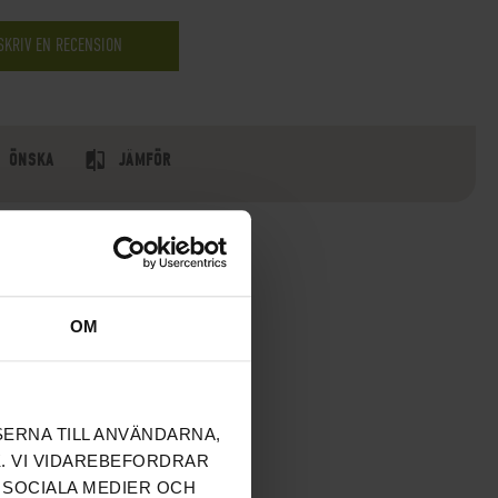
SKRIV EN RECENSION
ÖNSKA
JÄMFÖR
OM
SERNA TILL ANVÄNDARNA,
. VI VIDAREBEFORDRAR
 SOCIALA MEDIER OCH