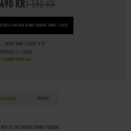
 490 KR
1 590 KR
MEDDELA MIG NÄR DENNA PRODUKT FINNS I LAGER
ANTAL KVAR I LAGER: 0 ST
ERSTATUS:
EJ I LAGER
R I LAGER VECKA 46
FRÅGOR
CENSIONER
T MED ATT RECENSERA DENNA PRODUKT