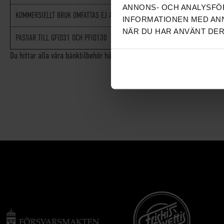
ANNONS- OCH ANALYSFÖR
KOMMERSIELLT BRUK OMFATTAS EJ AV GARANTI
√
INFORMATIONEN MED ANN
NÄR DU HAR ANVÄNT DER
PASSAR TILL GFID31 OCH PFID130
√
Du hittar alla våra bänktilbehör här.