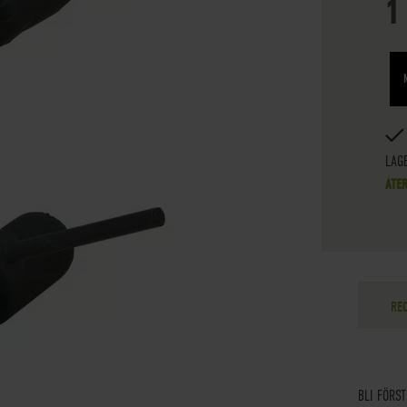
1
LAG
ÅTE
RE
BLI FÖRS