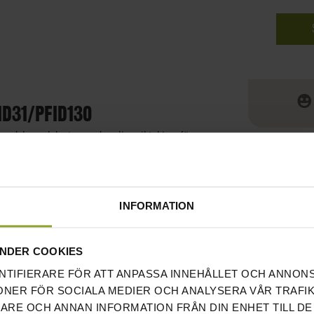
ID31/PFID130
modulen och lastas med vanliga viktskivor för
rligt komplement, i synnerhet för hemmagym där
ivor finns adapter för detta att köpa separat
INFORMATION
NDER COOKIES
NTIFIERARE FÖR ATT ANPASSA INNEHÅLLET OCH ANNON
ONER FÖR SOCIALA MEDIER OCH ANALYSERA VÅR TRAFIK
ÅNADER PÅ SLITAGEDELAR)
RARE OCH ANNAN INFORMATION FRÅN DIN ENHET TILL DE