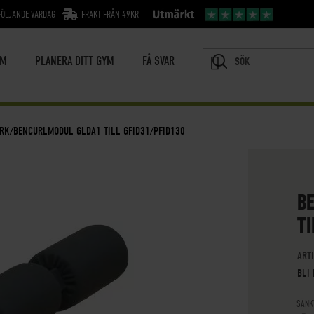
FÖLJANDE VARDAG
FRAKT FRÅN 49KR
YM
PLANERA DITT GYM
FÅ SVAR
SÖK
RK/BENCURLMODUL GLDA1 TILL GFID31/PFID130
B
TI
ART
BLI
SÄNK