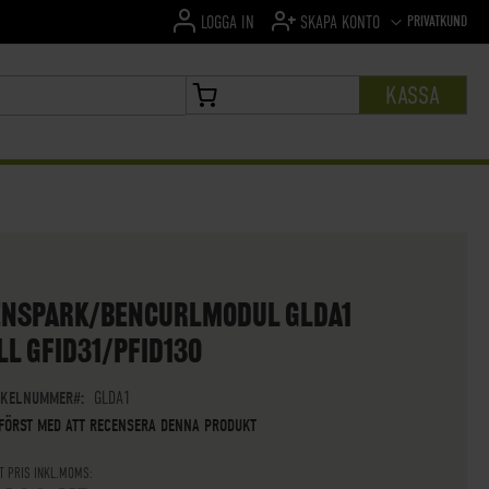
SPRÅK
PRIVATKUND
LOGGA IN
SKAPA KONTO
KASSA
MIN VARUKORG
ENSPARK/BENCURLMODUL GLDA1
LL GFID31/PFID130
IKELNUMMER
GLDA1
 FÖRST MED ATT RECENSERA DENNA PRODUKT
T PRIS INKL.MOMS