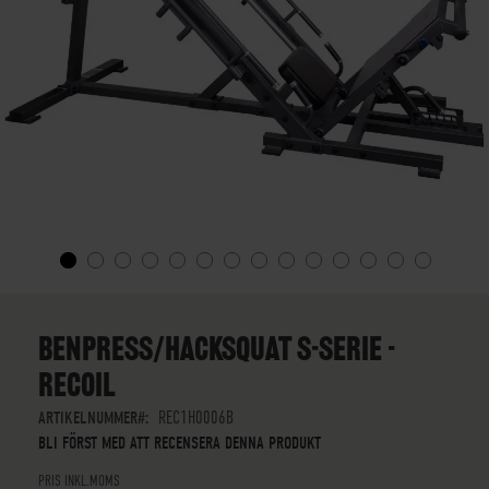
SKIP
TO
THE
BENPRESS/HACKSQUAT S-SERIE -
BEGINNING
RECOIL
OF
THE
ARTIKELNUMMER
REC1H0006B
IMAGES
BLI FÖRST MED ATT RECENSERA DENNA PRODUKT
GALLERY
PRIS INKL.MOMS