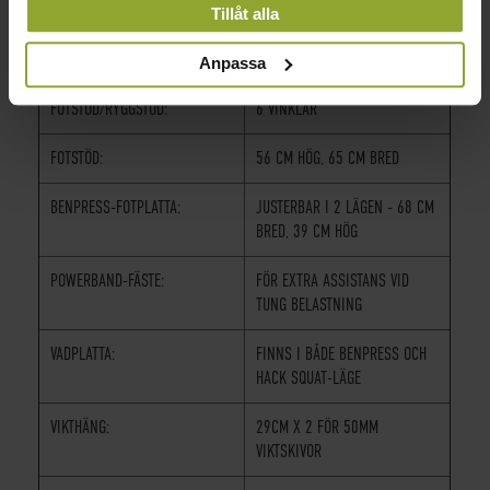
VIKT:
320 KG
Tillåt alla
DU HAR TILLHANDAHÅLLIT ELLER SOM DE HAR
SAMLAT IN NÄR DU HAR ANVÄNT DERAS
KOMBIMASKIN:
BENPRESS OCH HACK SQUAT
Anpassa
TJÄNSTER.
FOTSTÖD/RYGGSTÖD:
6 VINKLAR
FOTSTÖD:
56 CM HÖG, 65 CM BRED
BENPRESS-FOTPLATTA:
JUSTERBAR I 2 LÄGEN - 68 CM
BRED, 39 CM HÖG
POWERBAND-FÄSTE:
FÖR EXTRA ASSISTANS VID
TUNG BELASTNING
VADPLATTA:
FINNS I BÅDE BENPRESS OCH
HACK SQUAT-LÄGE
VIKTHÄNG:
29CM X 2 FÖR 50MM
VIKTSKIVOR