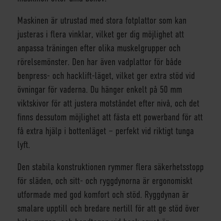
Maskinen är utrustad med stora fotplattor som kan
justeras i flera vinklar, vilket ger dig möjlighet att
anpassa träningen efter olika muskelgrupper och
rörelsemönster. Den har även vadplattor för både
benpress- och hacklift-läget, vilket ger extra stöd vid
övningar för vaderna. Du hänger enkelt på 50 mm
viktskivor för att justera motståndet efter nivå, och det
finns dessutom möjlighet att fästa ett powerband för att
få extra hjälp i bottenläget – perfekt vid riktigt tunga
lyft.
Den stabila konstruktionen rymmer flera säkerhetsstopp
för släden, och sitt- och ryggdynorna är ergonomiskt
utformade med god komfort och stöd. Ryggdynan är
smalare upptill och bredare nertill för att ge stöd över