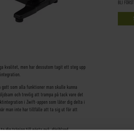
BLI FÖRS
a kvalitet, men har dessutom tagit ett steg upp
integration.
gott som alla funktioner man skulle kunna
öljdsam och trevlig att trampa på tack vare det
ntegration i Zwift-appen som låter dig delta i
r man inte har tillfälle att ta sig ut för att
ta din träning till nästa nvå, däribland