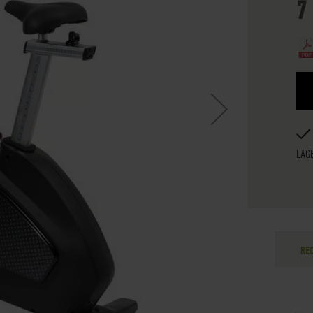
7
LAG
RE