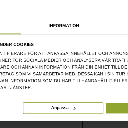
er till att du alltid jobbar precis lagom hårt.
t pulsband över bluetooth för dig som har ännu
INFORMATION
NDER COOKIES
NTIFIERARE FÖR ATT ANPASSA INNEHÅLLET OCH ANNON
ONER FÖR SOCIALA MEDIER OCH ANALYSERA VÅR TRAFIK
RARE OCH ANNAN INFORMATION FRÅN DIN ENHET TILL DE
ETAG SOM VI SAMARBETAR MED. DESSA KAN I SIN TUR
AN INFORMATION SOM DU HAR TILLHANDAHÅLLIT ELLER
AS TJÄNSTER.
Anpassa