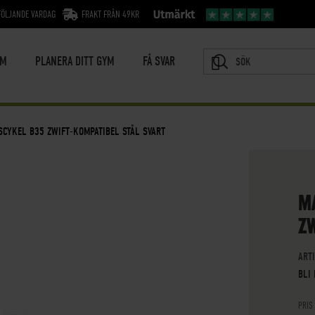
FÖLJANDE VARDAG
FRAKT FRÅN 49KR
YM
PLANERA DITT GYM
FÅ SVAR
SÖK
SCYKEL B35 ZWIFT-KOMPATIBEL STÅL SVART
M
ZW
ART
BLI
PRIS