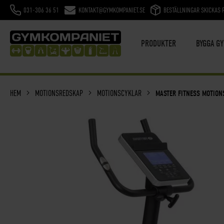
031-306 36 51
KONTAKT@GYMKOMPANIET.SE
BESTÄLLNINGAR SKICKAS 
HOPPA
TILL
INNEHÅLL
PRODUKTER
BYGGA G
HEM
MOTIONSREDSKAP
MOTIONSCYKLAR
MASTER FITNESS MOTION
SKIP
TO
THE
END
OF
THE
IMAGES
GALLERY