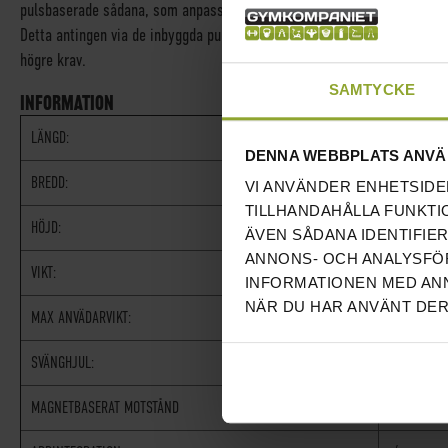
pulsbaserade sådana, som anpassar sig efter din anstrångningsnivå och s
Detta antingen via de inbyggda pulsmätarna i styret eller via ett extern
högre krav.
SAMTYCKE
INFORMATION
LÄNGD:
100 CM
DENNA WEBBPLATS ANVÄ
BREDD:
55 CM
VI ANVÄNDER ENHETSIDE
TILLHANDAHÅLLA FUNKTI
HÖJD:
155 CM
ÄVEN SÅDANA IDENTIFIE
ANNONS- OCH ANALYSFÖR
VIKT:
44KG
INFORMATIONEN MED ANN
NÄR DU HAR ANVÄNT DER
MAX ANVÄDARVIKT:
150KG
SVÄNGHJUL:
6KG
MAGNETBASERAT MOTSTÅND
√