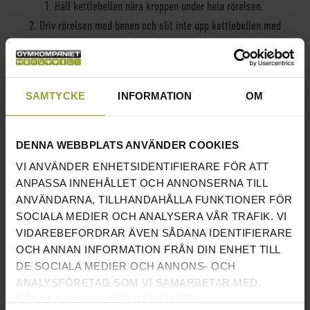
1. Håll kettlebellen nära kroppen under hela rörelsen.
2. Driv rörelsen med benen och slit inte upp kettlebellen med
armen.
Visste du att...
SAMTYCKE
INFORMATION
OM
Kettlebells kommer från Ryssland och fanns ursprungligen bara i tre
olika vikter. En pood (16 kg), 1.5 pood (24 kg) och 2 pood (32 kg).
Alla de andra vikterna är Västerländska påhitt.
DENNA WEBBPLATS ANVÄNDER COOKIES
VI ANVÄNDER ENHETSIDENTIFIERARE FÖR ATT
ANPASSA INNEHÅLLET OCH ANNONSERNA TILL
Du hittar alla våra
Kettlebells här!
ANVÄNDARNA, TILLHANDAHÅLLA FUNKTIONER FÖR
SOCIALA MEDIER OCH ANALYSERA VÅR TRAFIK. VI
VIDAREBEFORDRAR ÄVEN SÅDANA IDENTIFIERARE
OCH ANNAN INFORMATION FRÅN DIN ENHET TILL
DE SOCIALA MEDIER OCH ANNONS- OCH
ANALYSFÖRETAG SOM VI SAMARBETAR MED.
DESSA KAN I SIN TUR KOMBINERA