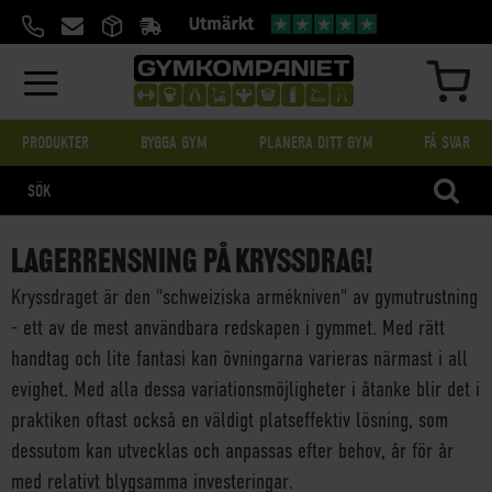
HOPPA
TILL
INNEHÅLL
MIN
PRODUKTER
BYGGA GYM
PLANERA DITT GYM
FÅ SVAR
SÖK
LAGERRENSNING PÅ KRYSSDRAG!
Kryssdraget är den "schweiziska armékniven" av gymutrustning
- ett av de mest användbara redskapen i gymmet. Med rätt
handtag och lite fantasi kan övningarna varieras närmast i all
evighet. Med alla dessa variationsmöjligheter i åtanke blir det i
praktiken oftast också en väldigt platseffektiv lösning, som
dessutom kan utvecklas och anpassas efter behov, år för år
med relativt blygsamma investeringar.