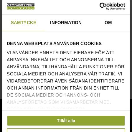
SAMTYCKE
INFORMATION
OM
HANDTAG/GREPP
DENNA WEBBPLATS ANVÄNDER COOKIES
VI ANVÄNDER ENHETSIDENTIFIERARE FÖR ATT
ANPASSA INNEHÅLLET OCH ANNONSERNA TILL
ANVÄNDARNA, TILLHANDAHÅLLA FUNKTIONER FÖR
SOCIALA MEDIER OCH ANALYSERA VÅR TRAFIK. VI
VIDAREBEFORDRAR ÄVEN SÅDANA IDENTIFIERARE
OCH ANNAN INFORMATION FRÅN DIN ENHET TILL
DE SOCIALA MEDIER OCH ANNONS- OCH
ANALYSFÖRETAG SOM VI SAMARBETAR MED.
NÖJDA KUNDER
DESSA KAN I SIN TUR KOMBINERA
INFORMATIONEN MED ANNAN INFORMATION SOM
Tillåt alla
DU HAR TILLHANDAHÅLLIT ELLER SOM DE HAR
SAMLAT IN NÄR DU HAR ANVÄNT DERAS