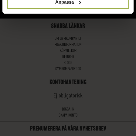
Anpassa
TJÄNSTER.
SNABBA LÄNKAR
OM GYMKOMPANIET
FRAKTINFORMATION
KÖPVILLKOR
RETURER
BLOGG
GYMKOMPANIET.DK
KONTOHANTERING
Ej obligatorisk
LOGGA IN
SKAPA KONTO
PRENUMERERA PÅ VÅRA NYHETSBREV