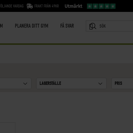
FÖLJANDE VARDAG
FRAKT FRÅN 49KR
YM
PLANERA DITT GYM
FÅ SVAR
SÖK
LAGERSTÄLLE
PRIS