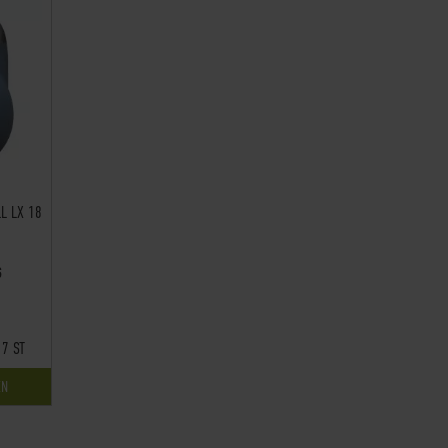
L LX 18
S
7 ST
EN