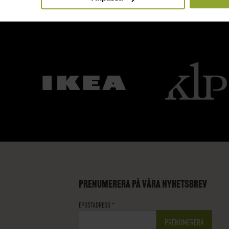
NÖJDA KUNDER
PRENUMERERA PÅ VÅRA NYHETSBREV
EPOSTADRESS
*