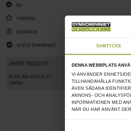
REA
FYNDHÖRNA
VARUMÄRKEN
NYHETER GYMKOMPANIET
SAMTYCKE
JÄMFÖR PRODUKTER
DENNA WEBBPLATS ANVÄ
VI ANVÄNDER ENHETSIDE
DU HAR INGA ARTIKLAR ATT
TILLHANDAHÅLLA FUNKTI
JÄMFÖRA.
ÄVEN SÅDANA IDENTIFIE
ANNONS- OCH ANALYSFÖR
INFORMATIONEN MED ANN
NÄR DU HAR ANVÄNT DER