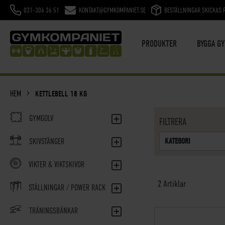
031-306 36 51
KONTAKT@GYMKOMPANIET.SE
BESTÄLLNINGAR SKICKAS 
HOPPA
TILL
INNEHÅLL
PRODUKTER
BYGGA G
HEM
KETTLEBELL 18 KG
GYMGOLV
FILTRERA
KATEGORI
SKIVSTÄNGER
VIKTER & VIKTSKIVOR
2
Artiklar
STÄLLNINGAR / POWER RACK
TRÄNINGSBÄNKAR