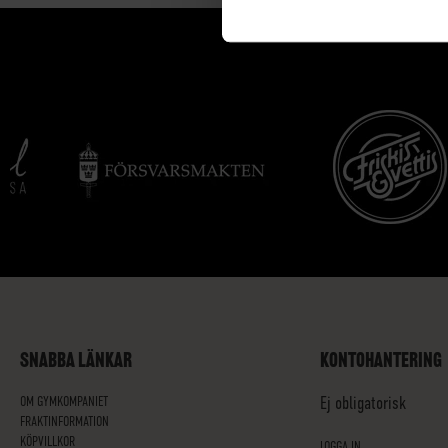
SNABBA LÄNKAR
KONTOHANTERING
OM GYMKOMPANIET
Ej obligatorisk
FRAKTINFORMATION
KÖPVILLKOR
LOGGA IN