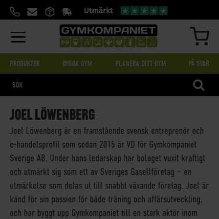
HOPPA
TILL
INNEHÅLL
MIN
PRODUKTER
BYGGA GYM
PLANERA DITT GYM
FÅ SVAR
SÖK
JOEL LÖWENBERG
Joel Löwenberg är en framstående svensk entreprenör och
e-handelsprofil som sedan 2015 är VD för Gymkompaniet
Sverige AB. Under hans ledarskap har bolaget vuxit kraftigt
och utmärkt sig som ett av Sveriges Gasellföretag – en
utmärkelse som delas ut till snabbt växande företag. Joel är
känd för sin passion för både träning och affärsutveckling,
och har byggt upp Gymkompaniet till en stark aktör inom