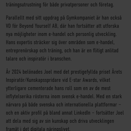
träningsutrustning för både privatpersoner och företag.
Parallellt med sitt uppdrag på Gymkompaniet är han också
VD för Beyond Yourself AB, där han fortsätter att utforska
nya möjligheter inom e-handel och personlig utveckling.
Hans expertis sträcker sig över områden som e-handel,
entreprenörskap och träning, och han är en flitigt anlitad
talare och inspiratör i branschen.
År 2024 belönades Joel med det prestigefyllda priset Årets
Inspiratör/Kunskapsspridare vid E-star Awards, vilket
ytterligare cementerade hans roll som en av de mest
inflytelserika rösterna inom svensk e-handel. Med en stark
närvaro på både svenska och internationella plattformar –
och en aktiv profil på bland annat LinkedIn – fortsätter Joel
att dela med sig av sin kunskap och driva utvecklingen
framåt i det digitala näringslivet.