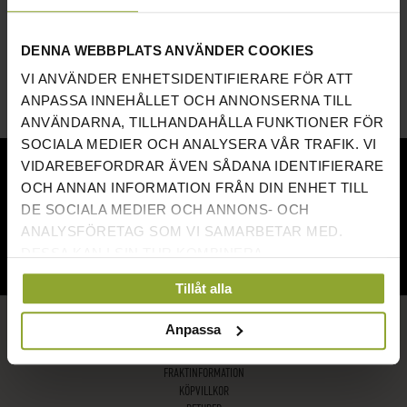
DENNA WEBBPLATS ANVÄNDER COOKIES
VI ANVÄNDER ENHETSIDENTIFIERARE FÖR ATT
ANPASSA INNEHÅLLET OCH ANNONSERNA TILL
ANVÄNDARNA, TILLHANDAHÅLLA FUNKTIONER FÖR
SOCIALA MEDIER OCH ANALYSERA VÅR TRAFIK. VI
NÖJDA KUNDER
VIDAREBEFORDRAR ÄVEN SÅDANA IDENTIFIERARE
OCH ANNAN INFORMATION FRÅN DIN ENHET TILL
DE SOCIALA MEDIER OCH ANNONS- OCH
ANALYSFÖRETAG SOM VI SAMARBETAR MED.
DESSA KAN I SIN TUR KOMBINERA
INFORMATIONEN MED ANNAN INFORMATION SOM
Tillåt alla
DU HAR TILLHANDAHÅLLIT ELLER SOM DE HAR
SNABBA LÄNKAR
SAMLAT IN NÄR DU HAR ANVÄNT DERAS
Anpassa
TJÄNSTER.
OM GYMKOMPANIET
FRAKTINFORMATION
KÖPVILLKOR