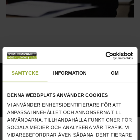
NÖJDA KUNDER
SAMTYCKE
INFORMATION
OM
DENNA WEBBPLATS ANVÄNDER COOKIES
VI ANVÄNDER ENHETSIDENTIFIERARE FÖR ATT
ANPASSA INNEHÅLLET OCH ANNONSERNA TILL
ANVÄNDARNA, TILLHANDAHÅLLA FUNKTIONER FÖR
SNABBA LÄNKAR
SOCIALA MEDIER OCH ANALYSERA VÅR TRAFIK. VI
VIDAREBEFORDRAR ÄVEN SÅDANA IDENTIFIERARE
OM GYMKOMPANIET