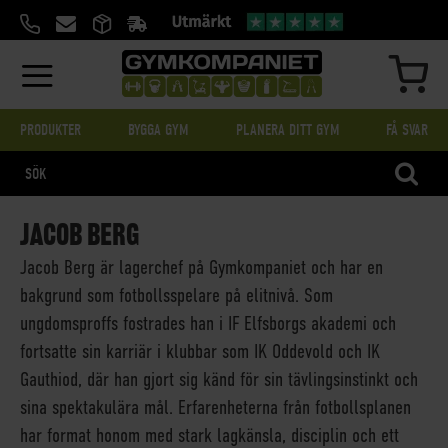
HOPPA
TILL
INNEHÅLL
MIN
PRODUKTER
BYGGA GYM
PLANERA DITT GYM
FÅ SVAR
SÖK
JACOB BERG
Jacob Berg är lagerchef på Gymkompaniet och har en
bakgrund som fotbollsspelare på elitnivå. Som
ungdomsproffs fostrades han i IF Elfsborgs akademi och
fortsatte sin karriär i klubbar som IK Oddevold och IK
Gauthiod, där han gjort sig känd för sin tävlingsinstinkt och
sina spektakulära mål. Erfarenheterna från fotbollsplanen
har format honom med stark lagkänsla, disciplin och ett